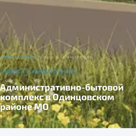
Главная
/
Проекты
/
Офисы и администрация
ОФИСЫ И АДМИНИСТРАЦИЯ
Административно-бытовой
комплекс в Одинцовском
районе МО