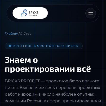
Главная
/
О бюро
ПРОЕКТНОЕ БЮРО ПОЛНОГО ЦИКЛА
Знаем о
проектировании всё
BRICKS PROJECT — проектное бюро полного
цикла. Выполняем весь перечень проектных
📎 Прикрепить ТЗ или материалы
работ и входим в число наиболее опытных
компаний России в сфере проектирования и
Я согласен(-на) с
Политикой обработки
персональных данных