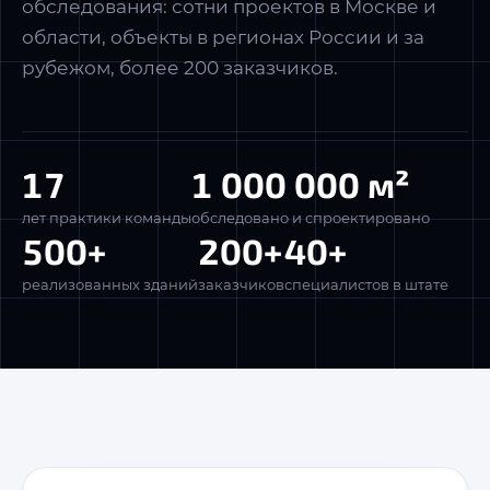
обследования: сотни проектов в Москве и
области, объекты в регионах России и за
→
Отправить
рубежом, более 200 заказчиков.
17
1 000 000
м²
лет практики команды
обследовано и спроектировано
500+
200+
40+
реализованных зданий
заказчиков
специалистов в штате